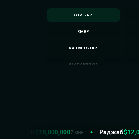
GTA 5 RP
RMRP
RADMIR GTA 5
BLACK RUSSIA
МАТРЕШКА RP
EVOLVE RP
ARIZONA RP
GRAND RP
NAZAR
$18,000,000
Раджаб
$12,000,
7 мин