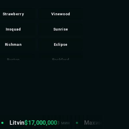
Strawberry
Vinewood
Insquad
Sunrise
Richman
Eclipse
Burton
Rockford
Del Perro
Davis
Redwood
Hawick
Murrieta
Vespucci
Litvin
$17,000,000
Махинатор
$6,000,
3 мин