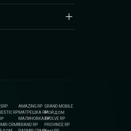
A5RP
AMAZING RP
GRAND MOBILE
МОЙ ДОМ
ESTIC RP
МАТРЕШКА RP
RP
МАЛИНОВКА RP
EVOLVE RP
MIR CRMP
GRAND RP
PROVINCE RP
Й ДОМ
RADMIR CRMP
Next RP