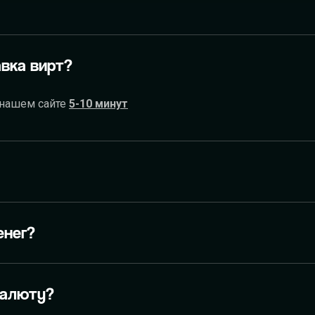
РОДИНА RP
вка вирт?
 нашем сайте
5-10 минут
енег?
валюту?