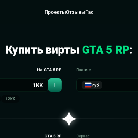
Проекты
Отзывы
Faq
Купить вирты
GTA 5 RP
:
На GTA 5 RP
Платите:
+
Руб
12KK
→
GTA 5 RP
Сервер: