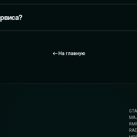
ервиса?
На главную
GT
MAJ
RM
RAD
МО