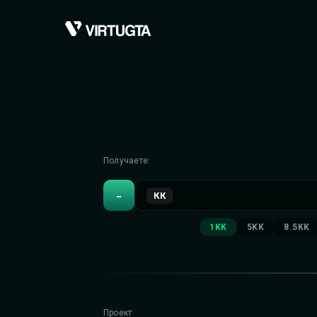
Получаете:
-
КК
1KK
5KK
8.5KK
Проект: