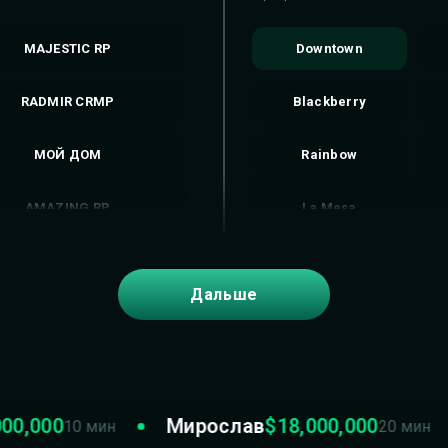
MAJESTIC RP
Downtown
RADMIR CRMP
Blackberry
МОЙ ДОМ
Rainbow
AMAZING RP
La Mesa
МАЛИНОВКА RP
Alta
Дальше
NEXTRP
Harmony
SAMP RP
Grapeseed
GRAND MOBILE
La Puerta
000
Мирослав
$18,000,000
10 мин
20 мин