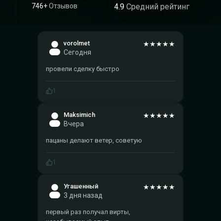
746+
Отзывов
4.9
Средний рейтинг
vorolmet
★
★
★
★
★
Сегодня
провели сделку быстро
1
Maksimich
★
★
★
★
★
Вчера
пацаны делают ветер, советую
1
Угашенный
★
★
★
★
★
3 дня назад
первый раз получал вирты,