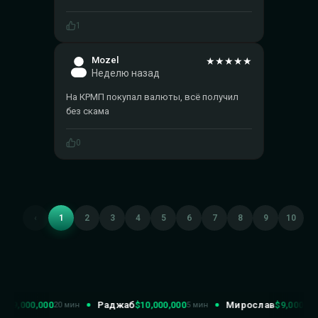
1
Mozel
★
★
★
★
★
Неделю назад
На КРМП покупал валюты, всё получил
без скама
0
‹
1
2
3
4
5
6
7
8
9
10
1
$19,000,000
Раджаб
$10,000,000
Мирослав
$9,000,000
20 мин
5 мин