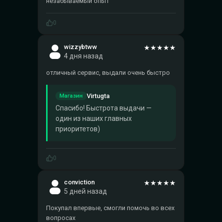
незабываемый опыт
0
wizzybtww
★
★
★
★
★
4 дня назад
отличный сервис, выдали очень быстро
Virtugta
Магазин
Спасибо! Быстрота выдачи —
один из наших главных
приоритетов)
0
conviction
★
★
★
★
★
5 дней назад
Покупал впервые, смогли помочь во всех
вопросах