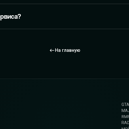
ервиса?
На главную
GT
MAJ
RM
RAD
МО