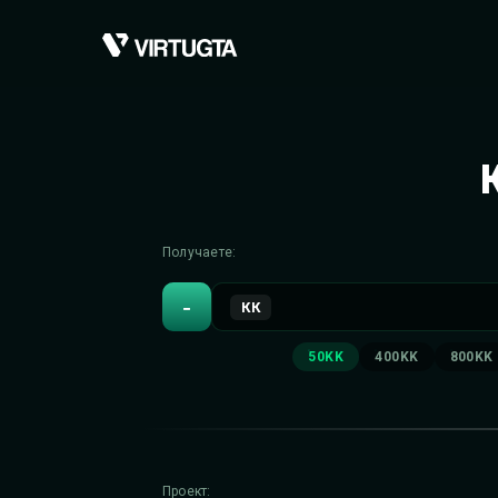
Получаете:
-
КК
50KK
400KK
800KK
Проект: