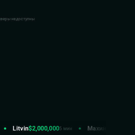
рверы недоступны
Litvin
$2,000,000
Махинатор
$7,000,0
5 мин