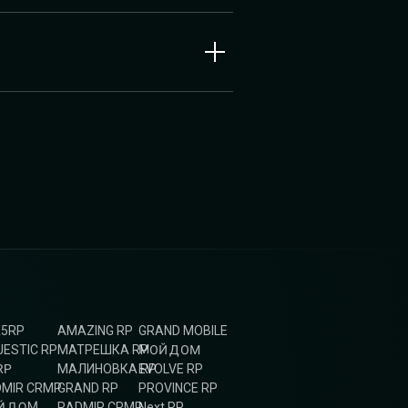
A5RP
AMAZING RP
GRAND MOBILE
МОЙ ДОМ
ESTIC RP
МАТРЕШКА RP
RP
МАЛИНОВКА RP
EVOLVE RP
MIR CRMP
GRAND RP
PROVINCE RP
Й ДОМ
RADMIR CRMP
Next RP