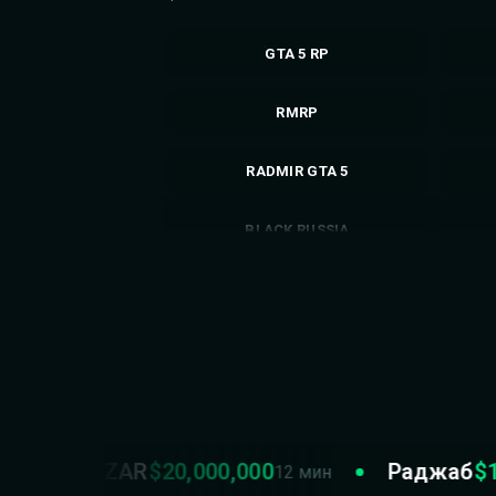
GTA 5 RP
RMRP
RADMIR GTA 5
BLACK RUSSIA
МАТРЕШКА RP
EVOLVE RP
ARIZONA RP
GRAND RP
NAZAR
$20,000,000
Раджаб
$19,0
12 мин