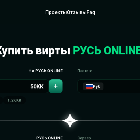
Проекты
Отзывы
Faq
Купить вирты
РУСЬ ONLIN
На РУСЬ ONLINE
Платите:
+
Руб
1.2KKK
→
РУСЬ ONLINE
Сервер: