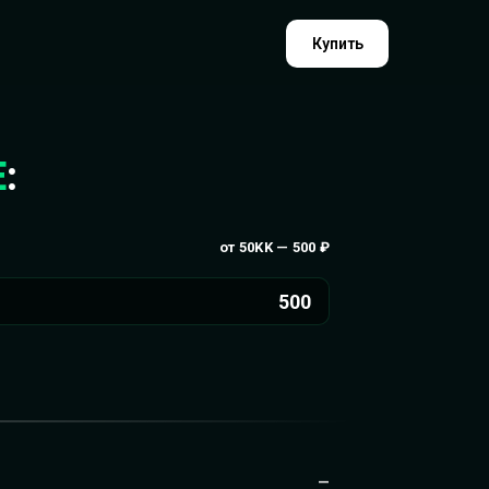
Купить
E
:
от 50KK — 500 ₽
500
—