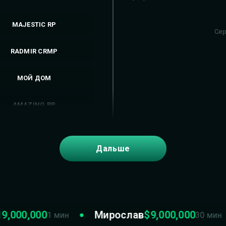
MAJESTIC RP
Се
RADMIR CRMP
МОЙ ДОМ
AMAZING RP
МАЛИНОВКА RP
Дальше
NEXTRP
SAMP RP
GRAND MOBILE
00,000
Мирослав
$9,000,000
1 мин
30 мин