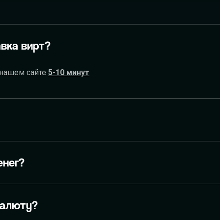
РОДИНА RP
вка вирт?
 нашем сайте
5-10 минут
енег?
валюту?